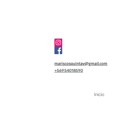
mariscosquintay@gmail.com
+56954018590
Inicio